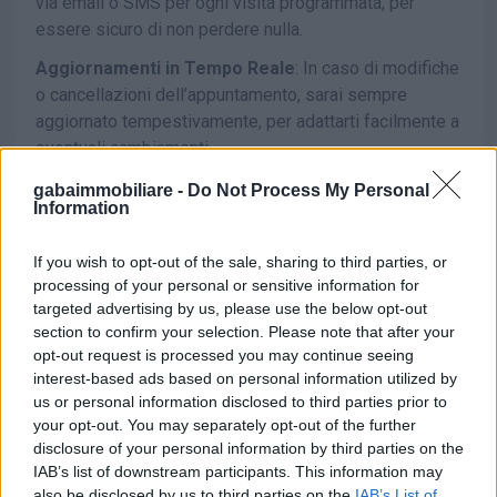
via email o SMS per ogni visita programmata, per
essere sicuro di non perdere nulla.
Aggiornamenti in Tempo Reale
: In caso di modifiche
o cancellazioni dell’appuntamento, sarai sempre
aggiornato tempestivamente, per adattarti facilmente a
eventuali cambiamenti.
Come Funziona la Gestione degli
gabaimmobiliare -
Do Not Process My Personal
Information
Appuntamenti?
Prenotazione Online
: Utilizzando il nostro
If you wish to opt-out of the sale, sharing to third parties, or
sistema di prenotazione online, puoi facilmente
processing of your personal or sensitive information for
fissare un appuntamento per visitare una
targeted advertising by us, please use the below opt-out
proprietà o incontrare uno dei nostri agenti. È
section to confirm your selection. Please note that after your
opt-out request is processed you may continue seeing
semplice, veloce e disponibile 24/7.
interest-based ads based on personal information utilized by
Conferma Immediata
: Una volta effettuata la
us or personal information disclosed to third parties prior to
prenotazione, riceverai una conferma
your opt-out. You may separately opt-out of the further
disclosure of your personal information by third parties on the
automatica via email o SMS con tutti i dettagli
IAB’s list of downstream participants. This information may
dell'appuntamento, come l’orario e il luogo.
also be disclosed by us to third parties on the
IAB’s List of