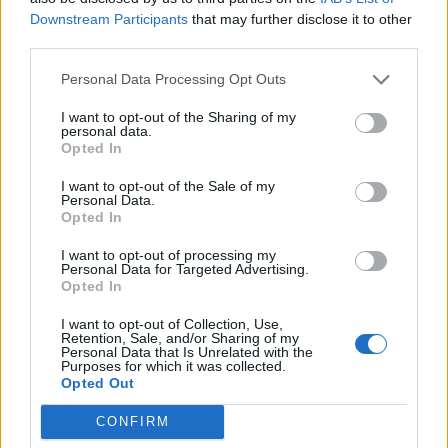
Visite Programmate
: Il giorno
Downstream Participants
that may further disclose it to other
third parties.
dell’appuntamento, il nostro agente ti
accoglierà puntualmente e ti guiderà durante la
Personal Data Processing Opt Outs
visita, rispondendo a tutte le tue domande e
fornirti tutte le informazioni di cui hai bisogno.
I want to opt-out of the Sharing of my
personal data.
Opted In
Feedback e Follow-up
: Dopo ogni visita, il
nostro team sarà a tua disposizione per
I want to opt-out of the Sale of my
discutere eventuali domande o suggerimenti.
Personal Data.
Opted In
Se hai bisogno di ulteriori appuntamenti o
informazioni, siamo sempre pronti a
I want to opt-out of processing my
rispondere.
Personal Data for Targeted Advertising.
Opted In
Perché Scegliere la Nostra Gestione
I want to opt-out of Collection, Use,
degli Appuntamenti?
Retention, Sale, and/or Sharing of my
Personal Data that Is Unrelated with the
Purposes for which it was collected.
Comodità
: Con il nostro servizio, non dovrai più
Opted Out
preoccuparti di gestire manualmente gli appuntamenti
o di doverli spostare continuamente. Noi ci occupiamo
CONFIRM
di tutto per te.