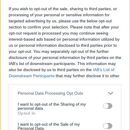
If you wish to opt-out of the sale, sharing to third parties, or
processing of your personal or sensitive information for
targeted advertising by us, please use the below opt-out
section to confirm your selection. Please note that after your
opt-out request is processed you may continue seeing
interest-based ads based on personal information utilized by
DETTAGLI
us or personal information disclosed to third parties prior to
your opt-out. You may separately opt-out of the further
MAPPA
disclosure of your personal information by third parties on the
IAB’s list of downstream participants. This information may
Dettagli
also be disclosed by us to third parties on the
IAB’s List of
Downstream Participants
that may further disclose it to other
vedi su Google Maps
third parties.
Tipologia :
Appartamento
In Vendita
Personal Data Processing Opt Outs
Condizioni :
Discrete
Disponibilità :
Immediata
I want to opt-out of the Sharing of my
personal data.
Indirizzo :
Via Montevideo , 53
Opted In
Piani :
3°
I want to opt-out of the Sale of my
Personal Data.
Prezzo :
€ 110.000,00 (Trattabile)