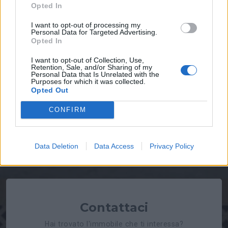
Opted In
Superficie :
107 m²
I want to opt-out of processing my
Numero stanze :
5
Personal Data for Targeted Advertising.
Opted In
Informazioni
I want to opt-out of Collection, Use,
Retention, Sale, and/or Sharing of my
Personal Data that Is Unrelated with the
Proponiamo luminoso appartamento sito al terzo piano
Purposes for which it was collected.
senza ascensore in Via Montevideo , n° 53 , zona via Ruvo,di
Opted Out
107mq, composto da camera da letto, cameretta, cucina,
CONFIRM
salone, bagno e ripostiglio, l'appartamento e' dotato di
impianto di riscaldamento autonomo
Data Deletion
Data Access
Privacy Policy
Contattaci
Hai trovato l'immobile che ti interessa?